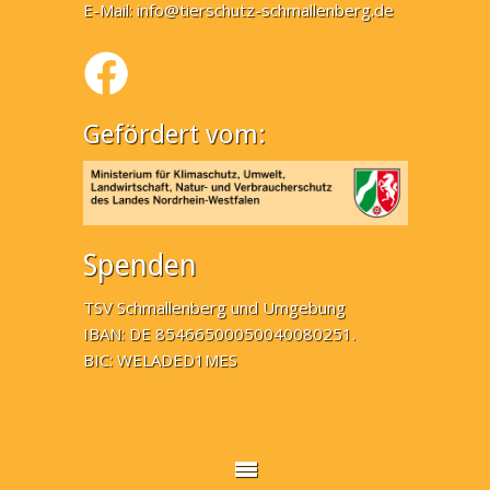
E-Mail:
info@tierschutz-schmallenberg.de
Gefördert vom:
Spenden
TSV Schmallenberg und Umgebung
IBAN: DE 85466500050040080251.
BIC: WELADED1MES