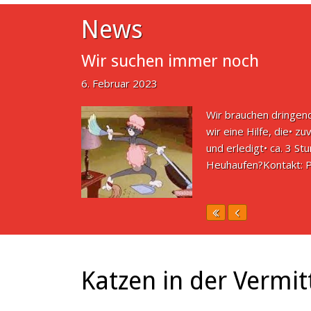
News
Wir suchen immer noch
6. Februar 2023
Wir brauchen dringen
wir eine Hilfe, die• z
und erledigt• ca. 3 S
Heuhaufen?Kontakt:
Katzen in der Vermit