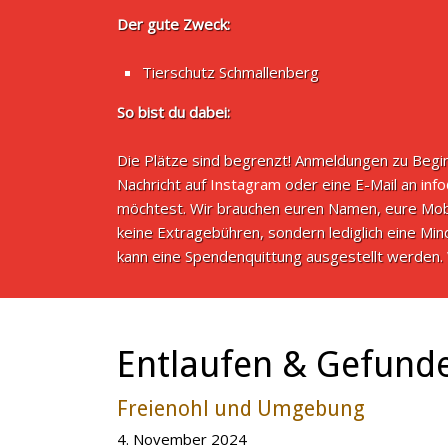
Der gute Zweck:
Tierschutz Schmallenberg
So bist du dabei:
Die Plätze sind begrenzt! Anmeldungen zu Begin
Nachricht auf
Instagram
oder eine E-Mail an
inf
möchtest. Wir brauchen euren Namen, eure Mob
keine Extragebühren, sondern lediglich eine M
kann eine Spendenquittung ausgestellt werden. 
Entlaufen & Gefund
Freienohl und Umgebung
4. November 2024