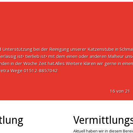
d Unterstützung bei der Reinigung unserer Katzenstube in Schm
uverlässig ist• tierlieb ist• mit dem einen oder anderen Malheur un
tunden in der Woche Zeit hat.Alles Weitere klären wir gerne in ein
 Petra Wege 01512-8857042
16 von 21
tlung
Vermittlungs
Aktuell haben wir in diesem Bere