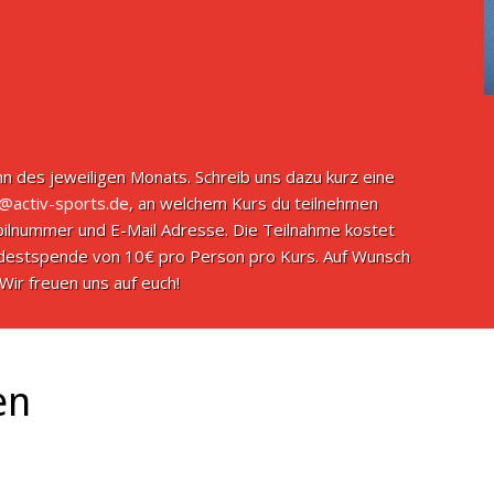
n des jeweiligen Monats. Schreib uns dazu kurz eine
o@activ-sports.de
, an welchem Kurs du teilnehmen
ilnummer und E-Mail Adresse. Die Teilnahme kostet
indestspende von 10€ pro Person pro Kurs. Auf Wunsch
Wir freuen uns auf euch!
en