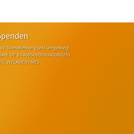
Spenden
SV Schmallenberg und Umgebung
BAN: DE 85466500050040080251.
IC: WELADED1MES