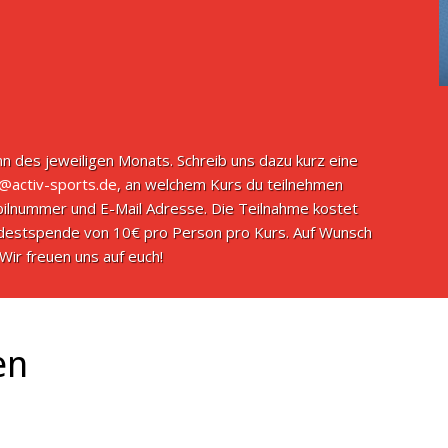
n des jeweiligen Monats. Schreib uns dazu kurz eine
o@activ-sports.de
, an welchem Kurs du teilnehmen
ilnummer und E-Mail Adresse. Die Teilnahme kostet
indestspende von 10€ pro Person pro Kurs. Auf Wunsch
Wir freuen uns auf euch!
en