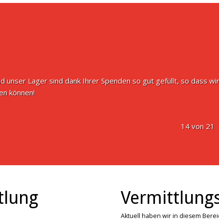
d unser Lager sind dank Ihrer Spenden so gut gefüllt, so dass wir
n können!
14 von 21
tlung
Vermittlungs
Aktuell haben wir in diesem Bere