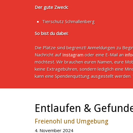
Der gute Zweck:
Tierschutz Schmallenberg
So bist du dabei:
Die Plätze sind begrenzt! Anmeldungen zu Begin
Nachricht auf
Instagram
oder eine E-Mail an
inf
möchtest. Wir brauchen euren Namen, eure Mob
keine Extragebühren, sondern lediglich eine M
kann eine Spendenquittung ausgestellt werden. 
Entlaufen & Gefund
Freienohl und Umgebung
4. November 2024