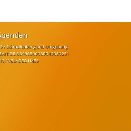
Spenden
SV Schmallenberg und Umgebung
BAN: DE 85466500050040080251.
IC: WELADED1MES