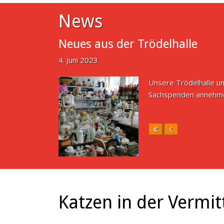
News
Neues aus der Trödelhalle
4. Juni 2023
Unsere Trödelhalle un
Sachspenden annehme
Katzen in der Vermit