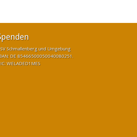
Spenden
SV Schmallenberg und Umgebung
BAN: DE 85466500050040080251.
IC: WELADED1MES