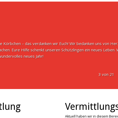
e Körbchen – das verdanken wir Euch! Wir bedanken uns von Herze
achen. Eure Hilfe schenkt unseren Schützlingen ein neues Leben.
undervolles neues Jahr!
3 von 21
tlung
Vermittlungs
Aktuell haben wir in diesem Bere