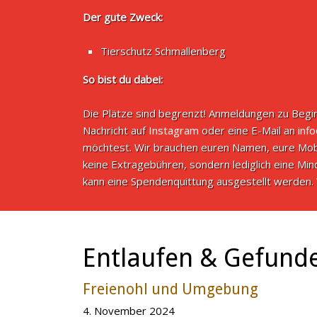
Der gute Zweck:
Tierschutz Schmallenberg
So bist du dabei:
Die Plätze sind begrenzt! Anmeldungen zu Begin
Nachricht auf
Instagram
oder eine E-Mail an
inf
möchtest. Wir brauchen euren Namen, eure Mob
keine Extragebühren, sondern lediglich eine M
kann eine Spendenquittung ausgestellt werden. 
Entlaufen & Gefund
Freienohl und Umgebung
4. November 2024