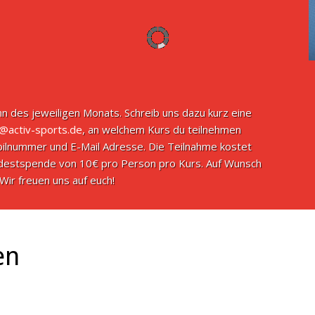
n des jeweiligen Monats. Schreib uns dazu kurz eine
o@activ-sports.de
, an welchem Kurs du teilnehmen
ilnummer und E-Mail Adresse. Die Teilnahme kostet
indestspende von 10€ pro Person pro Kurs. Auf Wunsch
Wir freuen uns auf euch!
en