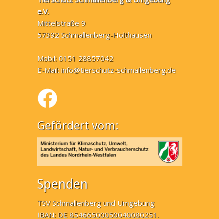
e.V.
Mittelstraße 9
57392 Schmallenberg-Holthausen
Mobil: 0151 28857042
E-Mail:
info@tierschutz-schmallenberg.de
Gefördert vom:
Spenden
TSV Schmallenberg und Umgebung
IBAN: DE 85466500050040080251.