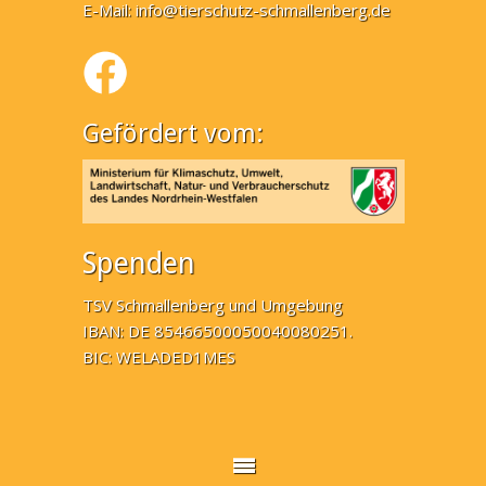
E-Mail:
info@tierschutz-schmallenberg.de
Gefördert vom:
Spenden
TSV Schmallenberg und Umgebung
IBAN: DE 85466500050040080251.
BIC: WELADED1MES