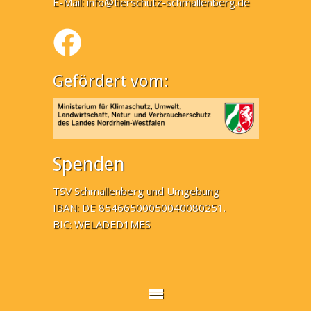
E-Mail:
info@tierschutz-schmallenberg.de
Gefördert vom:
Spenden
TSV Schmallenberg und Umgebung
IBAN: DE 85466500050040080251.
BIC: WELADED1MES