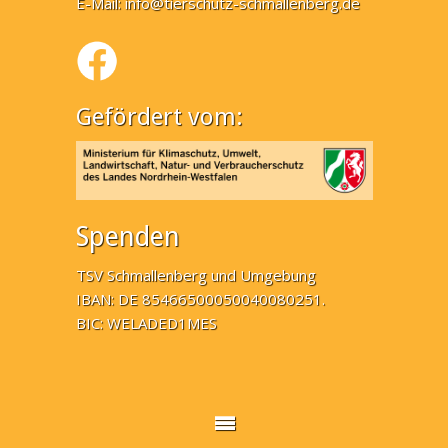
E-Mail:
info@tierschutz-schmallenberg.de
Gefördert vom:
Spenden
TSV Schmallenberg und Umgebung
IBAN: DE 85466500050040080251.
BIC: WELADED1MES