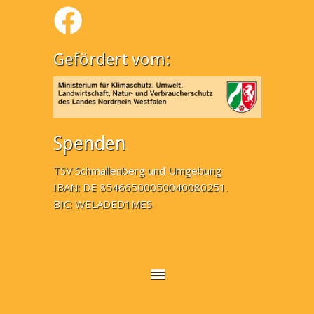
Gefördert vom:
Spenden
TSV Schmallenberg und Umgebung
IBAN: DE 85466500050040080251.
BIC: WELADED1MES