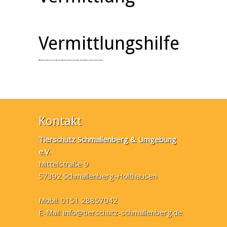
Vermittlungshilfe
Aktuell haben wir in diesem Bereich keine Hunde und Katzen auf unserer Seite.
Kontakt
Tierschutz Schmallenberg & Umgebung
e.V.
Mittelstraße 9
57392 Schmallenberg-Holthausen
Mobil: 0151 28857042
E-Mail:
info@tierschutz-schmallenberg.de