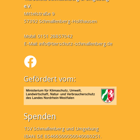
e.V.
Mittelstraße 9
57392 Schmallenberg-Holthausen
Mobil: 0151 28857042
E-Mail:
info@tierschutz-schmallenberg.de
Gefördert vom:
Spenden
TSV Schmallenberg und Umgebung
IBAN: DE 85466500050040080251.