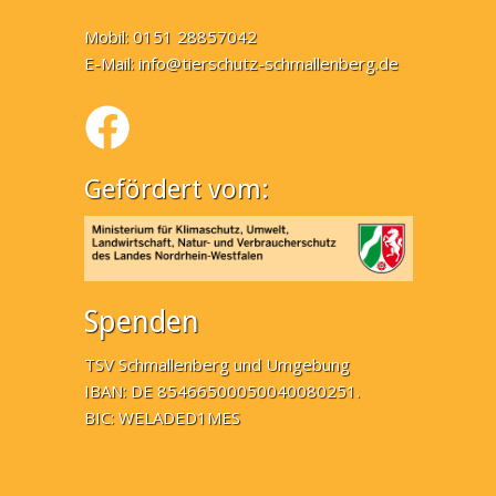
Mobil: 0151 28857042
E-Mail:
info@tierschutz-schmallenberg.de
Gefördert vom:
Spenden
TSV Schmallenberg und Umgebung
IBAN: DE 85466500050040080251.
BIC: WELADED1MES