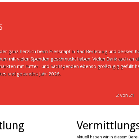
5
der ganz herzlich beim Fressnapf in Bad Berleburg und dessen K
m mit vielen Spenden geschmückt haben. Vielen Dank auch an all
ärkten mit Futter- und Sachspenden ebenso großzügig gefüllt ha
tes und gesundes Jahr 2026.
2 von 21
tlung
Vermittlungs
Aktuell haben wir in diesem Bere