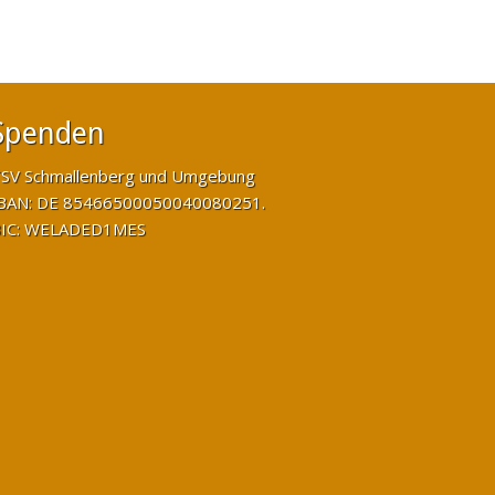
Spenden
SV Schmallenberg und Umgebung
BAN: DE 85466500050040080251.
IC: WELADED1MES