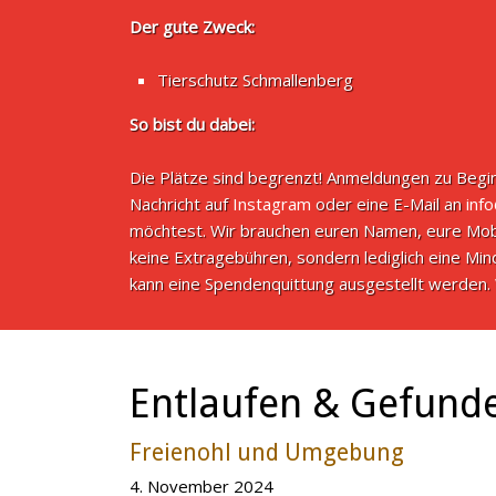
Der gute Zweck:
Tierschutz Schmallenberg
So bist du dabei:
Die Plätze sind begrenzt! Anmeldungen zu Begin
Nachricht auf
Instagram
oder eine E-Mail an
inf
möchtest. Wir brauchen euren Namen, eure Mob
keine Extragebühren, sondern lediglich eine M
kann eine Spendenquittung ausgestellt werden. 
Entlaufen & Gefund
Freienohl und Umgebung
4. November 2024