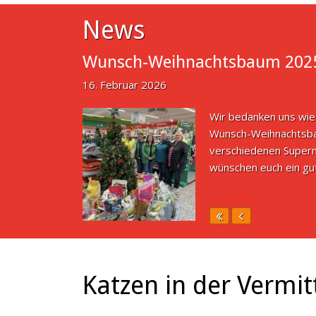
News
Wunsch-Weihnachtsbaum 202
16. Februar 2026
Wir bedanken uns wie
Wunsch-Weihnachtsbau
verschiedenen Superm
wünschen euch ein gu
Katzen in der Vermit