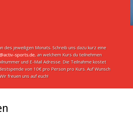
n des jeweiligen Monats. Schreib uns dazu kurz eine
o@activ-sports.de
, an welchem Kurs du teilnehmen
ilnummer und E-Mail Adresse. Die Teilnahme kostet
indestspende von 10€ pro Person pro Kurs. Auf Wunsch
Wir freuen uns auf euch!
en