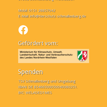
Mobil: 0151 28857042
E-Mail:
info@tierschutz-schmallenberg.de
Gefördert vom:
Spenden
TSV Schmallenberg und Umgebung
IBAN: DE 85466500050040080251.
BIC: WELADED1MES