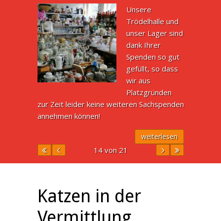
Unsere
Trödelhalle und
unser Lager sind
dank Ihrer
Spenden so gut
gefüllt, so dass
wir aus
Platzgründen
zur Zeit leider keine weiteren Sachspenden
annehmen können!
weiterlesen
14 von 21
Katzen in der
Vermittlung