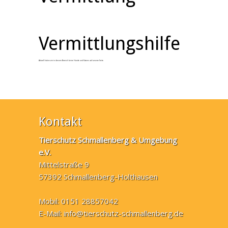
Vermittlungshilfe
Aktuell haben wir in diesem Bereich keine Hunde und Katzen auf unserer Seite.
Kontakt
Tierschutz Schmallenberg & Umgebung
e.V.
Mittelstraße 9
57392 Schmallenberg-Holthausen
Mobil: 0151 28857042
E-Mail:
info@tierschutz-schmallenberg.de