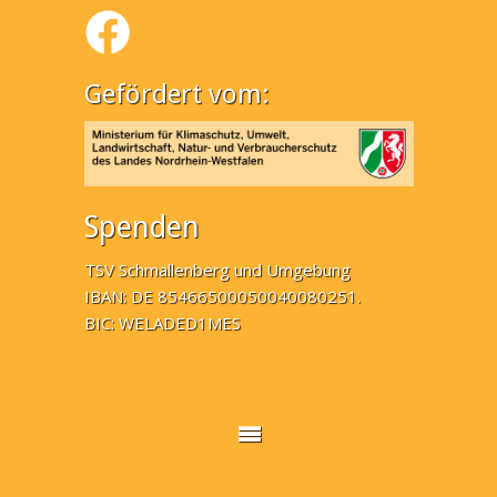
Gefördert vom:
Spenden
TSV Schmallenberg und Umgebung
IBAN: DE 85466500050040080251.
BIC: WELADED1MES