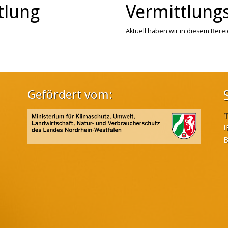
tlung
Vermittlungs
Aktuell haben wir in diesem Bere
Gefördert vom:
T
I
B