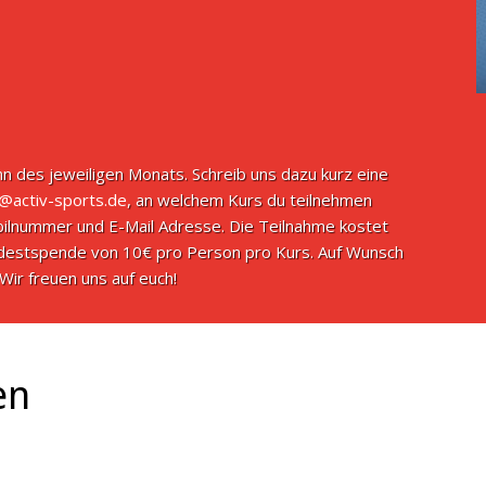
n des jeweiligen Monats. Schreib uns dazu kurz eine
o@activ-sports.de
, an welchem Kurs du teilnehmen
ilnummer und E-Mail Adresse. Die Teilnahme kostet
indestspende von 10€ pro Person pro Kurs. Auf Wunsch
Wir freuen uns auf euch!
en