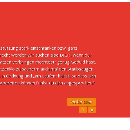
rstützung stark einschränken bzw. ganz
erecht werden.Wir suchen also DICH, wenn du:•
Katzen verbringen möchtest• genug Geduld hast,
tzenklo zu säubern• auch mal den Staubsauger
n Ordnung und „am Laufen“ hältst, so dass sich
vorbereiten können.Fühlst du dich angesprochen?
weiterlesen