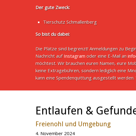
Der gute Zweck:
Tierschutz Schmallenberg
So bist du dabei:
Die Plätze sind begrenzt! Anmeldungen zu Begin
Nachricht auf
Instagram
oder eine E-Mail an
inf
möchtest. Wir brauchen euren Namen, eure Mob
keine Extragebühren, sondern lediglich eine M
kann eine Spendenquittung ausgestellt werden. 
Entlaufen & Gefund
Freienohl und Umgebung
4. November 2024