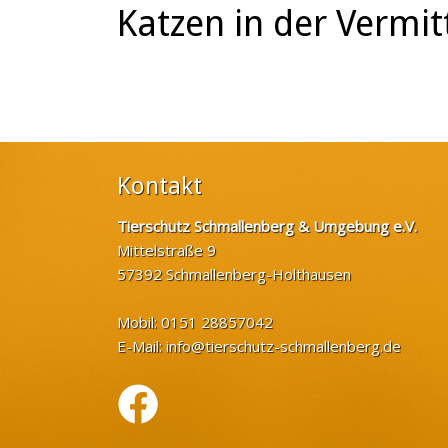
Katzen in der Vermit
Kontakt
Tierschutz Schmallenberg & Umgebung e.V.
Mittelstraße 9
57392 Schmallenberg-Holthausen
Mobil: 0151 28857042
E-Mail:
info@tierschutz-schmallenberg.de