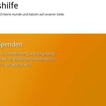
hilfe
ich keine Hunde und Katzen auf unserer Seite.
Spenden
SV Schmallenberg und Umgebung
BAN: DE 85466500050040080251.
IC: WELADED1MES