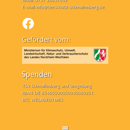
E-Mail:
info@tierschutz-schmallenberg.de
Gefördert vom:
Spenden
TSV Schmallenberg und Umgebung
IBAN: DE 85466500050040080251.
BIC: WELADED1MES