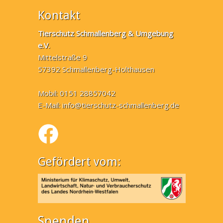
Kontakt
Tierschutz Schmallenberg & Umgebung
e.V.
Mittelstraße 9
57392 Schmallenberg-Holthausen
Mobil: 0151 28857042
E-Mail:
info@tierschutz-schmallenberg.de
Gefördert vom:
Spenden