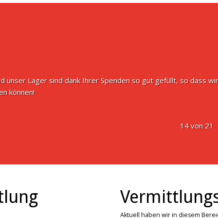
d unser Lager sind dank Ihrer Spenden so gut gefüllt, so dass wir
n können!
14 von 21
tlung
Vermittlungs
Aktuell haben wir in diesem Bere