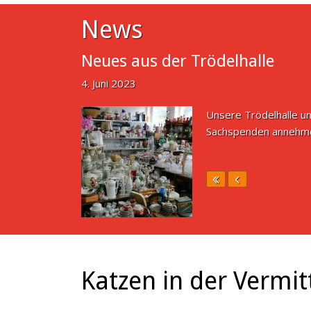
News
Neues aus der Trödelhalle
4. Juni 2023
Unsere Trödelhalle un
Sachspenden annehme
Katzen in der Vermit