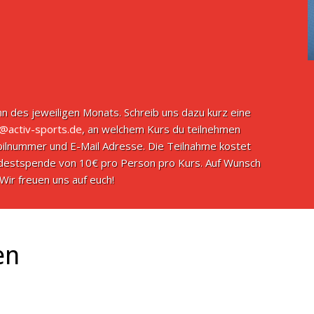
n des jeweiligen Monats. Schreib uns dazu kurz eine
o@activ-sports.de
, an welchem Kurs du teilnehmen
ilnummer und E-Mail Adresse. Die Teilnahme kostet
indestspende von 10€ pro Person pro Kurs. Auf Wunsch
Wir freuen uns auf euch!
en