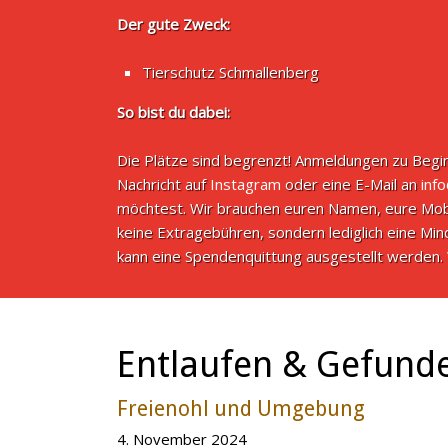
Der gute Zweck:
Tierschutz Schmallenberg
So bist du dabei:
Die Plätze sind begrenzt! Anmeldungen zu Begin
Nachricht auf
Instagram
oder eine E-Mail an
inf
möchtest. Wir brauchen euren Namen, eure Mob
keine Extragebühren, sondern lediglich eine M
kann eine Spendenquittung ausgestellt werden. 
Entlaufen & Gefund
Freienohl und Umgebung
4. November 2024