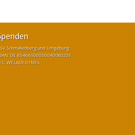
Spenden
SV Schmallenberg und Umgebung
BAN: DE 85466500050040080251.
IC: WELADED1MES