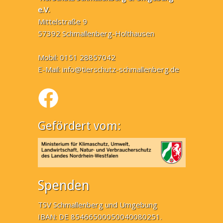
e.V.
Mittelstraße 9
57392 Schmallenberg-Holthausen
Mobil: 0151 28857042
E-Mail:
info@tierschutz-schmallenberg.de
Gefördert vom:
Spenden
TSV Schmallenberg und Umgebung
IBAN: DE 85466500050040080251.