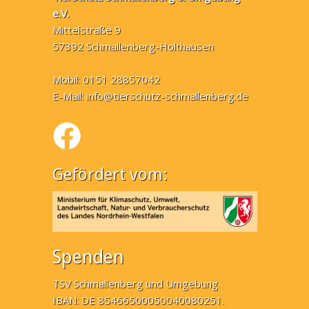
e.V.
Mittelstraße 9
57392 Schmallenberg-Holthausen
Mobil: 0151 28857042
E-Mail:
info@tierschutz-schmallenberg.de
Gefördert vom:
Spenden
TSV Schmallenberg und Umgebung
IBAN: DE 85466500050040080251.