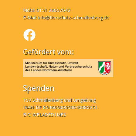
Mobil: 0151 28857042
E-Mail:
info@tierschutz-schmallenberg.de
Gefördert vom:
Spenden
TSV Schmallenberg und Umgebung
IBAN: DE 85466500050040080251.
BIC: WELADED1MES