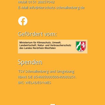
Mobil: 0151 28857042
E-Mail:
info@tierschutz-schmallenberg.de
Gefördert vom:
Spenden
TSV Schmallenberg und Umgebung
IBAN: DE 85466500050040080251.
BIC: WELADED1MES