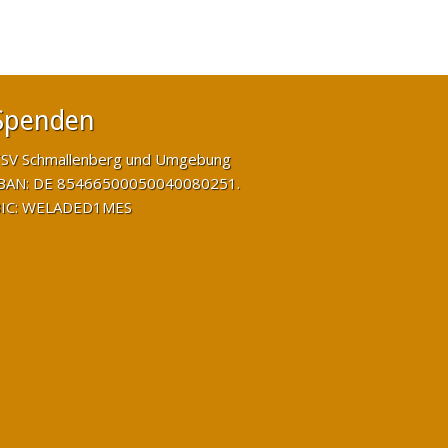
Spenden
SV Schmallenberg und Umgebung
BAN: DE 85466500050040080251.
IC: WELADED1MES