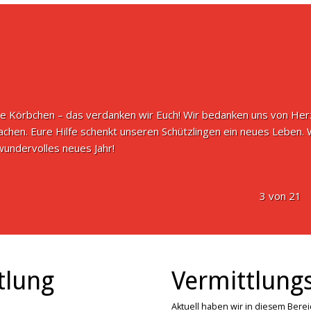
e Körbchen – das verdanken wir Euch! Wir bedanken uns von Herze
achen. Eure Hilfe schenkt unseren Schützlingen ein neues Leben.
undervolles neues Jahr!
3 von 21
tlung
Vermittlungs
Aktuell haben wir in diesem Bere