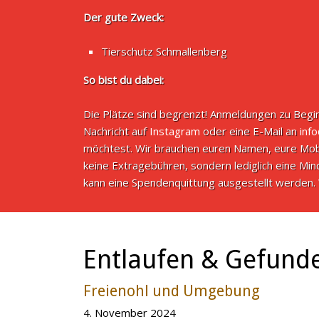
Der gute Zweck:
Tierschutz Schmallenberg
So bist du dabei:
Die Plätze sind begrenzt! Anmeldungen zu Begin
Nachricht auf
Instagram
oder eine E-Mail an
inf
möchtest. Wir brauchen euren Namen, eure Mob
keine Extragebühren, sondern lediglich eine M
kann eine Spendenquittung ausgestellt werden. 
Entlaufen & Gefund
Freienohl und Umgebung
4. November 2024