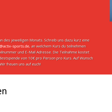
n des jeweiligen Monats. Schreib uns dazu kurz eine
o@activ-sports.de
, an welchem Kurs du teilnehmen
ilnummer und E-Mail Adresse. Die Teilnahme kostet
indestspende von 10€ pro Person pro Kurs. Auf Wunsch
Wir freuen uns auf euch!
en