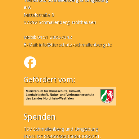
e.V.
Mittelstraße 9
57392 Schmallenberg-Holthausen
Mobil: 0151 28857042
E-Mail:
info@tierschutz-schmallenberg.de
Gefördert vom:
Spenden
TSV Schmallenberg und Umgebung
IBAN: DE 85466500050040080251.