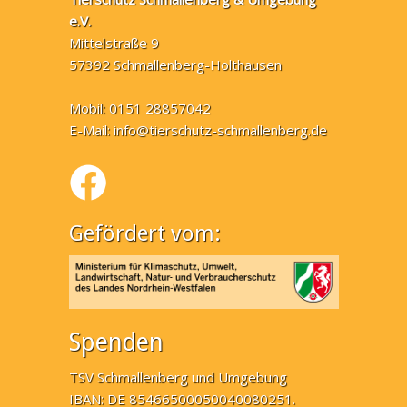
e.V.
Mittelstraße 9
57392 Schmallenberg-Holthausen
Mobil: 0151 28857042
E-Mail:
info@tierschutz-schmallenberg.de
Gefördert vom:
Spenden
TSV Schmallenberg und Umgebung
IBAN: DE 85466500050040080251.