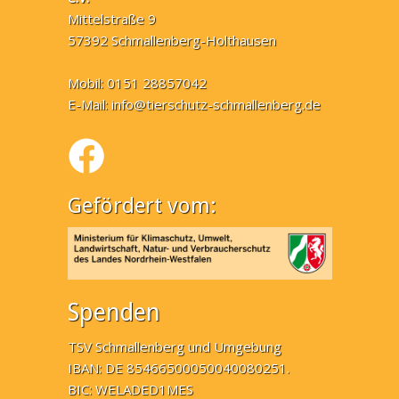
Mittelstraße 9
57392 Schmallenberg-Holthausen
Mobil: 0151 28857042
E-Mail:
info@tierschutz-schmallenberg.de
Gefördert vom:
Spenden
TSV Schmallenberg und Umgebung
IBAN: DE 85466500050040080251.
BIC: WELADED1MES