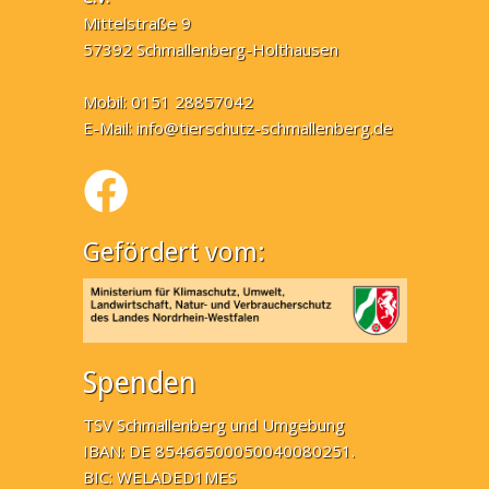
Mittelstraße 9
57392 Schmallenberg-Holthausen
Mobil: 0151 28857042
E-Mail:
info@tierschutz-schmallenberg.de
Gefördert vom:
Spenden
TSV Schmallenberg und Umgebung
IBAN: DE 85466500050040080251.
BIC: WELADED1MES