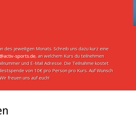
n des jeweiligen Monats. Schreib uns dazu kurz eine
o@activ-sports.de
, an welchem Kurs du teilnehmen
ilnummer und E-Mail Adresse. Die Teilnahme kostet
indestspende von 10€ pro Person pro Kurs. Auf Wunsch
Wir freuen uns auf euch!
en