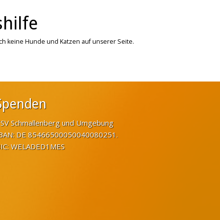
hilfe
ich keine Hunde und Katzen auf unserer Seite.
Spenden
SV Schmallenberg und Umgebung
BAN: DE 85466500050040080251.
IC: WELADED1MES