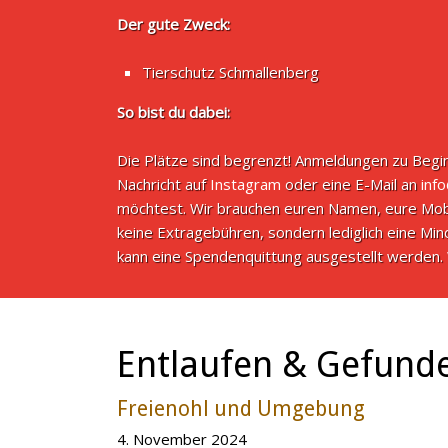
Der gute Zweck:
Tierschutz Schmallenberg
So bist du dabei:
Die Plätze sind begrenzt! Anmeldungen zu Begin
Nachricht auf
Instagram
oder eine E-Mail an
inf
möchtest. Wir brauchen euren Namen, eure Mob
keine Extragebühren, sondern lediglich eine M
kann eine Spendenquittung ausgestellt werden. 
Entlaufen & Gefund
Freienohl und Umgebung
4. November 2024