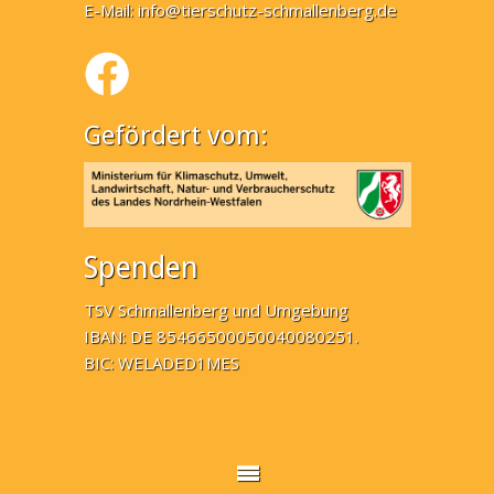
E-Mail:
info@tierschutz-schmallenberg.de
Gefördert vom:
Spenden
TSV Schmallenberg und Umgebung
IBAN: DE 85466500050040080251.
BIC: WELADED1MES