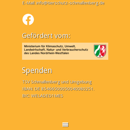
E-Mail:
info@tierschutz-schmallenberg.de
Gefördert vom:
Spenden
TSV Schmallenberg und Umgebung
IBAN: DE 85466500050040080251.
BIC: WELADED1MES