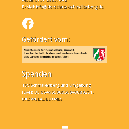
E-Mail:
info@tierschutz-schmallenberg.de
Gefördert vom:
Spenden
TSV Schmallenberg und Umgebung
IBAN: DE 85466500050040080251.
BIC: WELADED1MES