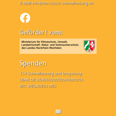
E-Mail:
info@tierschutz-schmallenberg.de
Gefördert vom:
Spenden
TSV Schmallenberg und Umgebung
IBAN: DE 85466500050040080251.
BIC: WELADED1MES