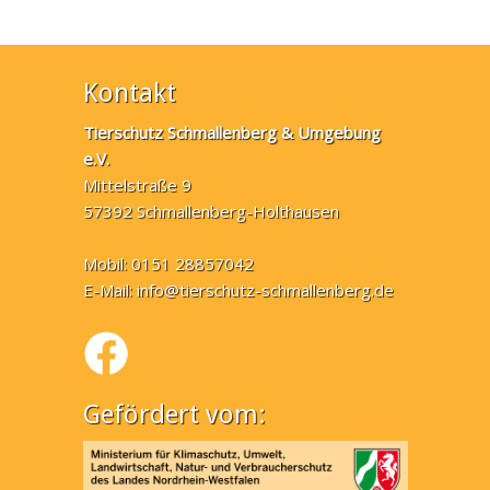
Kontakt
Tierschutz Schmallenberg & Umgebung
e.V.
Mittelstraße 9
57392 Schmallenberg-Holthausen
Mobil: 0151 28857042
E-Mail:
info@tierschutz-schmallenberg.de
Gefördert vom: