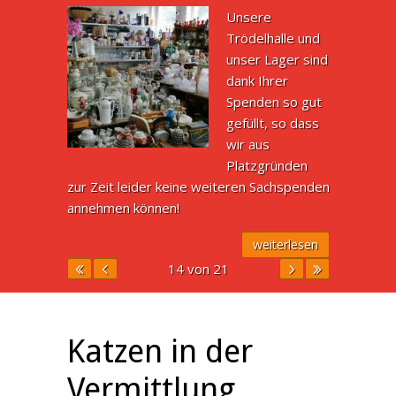
Unsere
Trödelhalle und
unser Lager sind
dank Ihrer
Spenden so gut
gefüllt, so dass
wir aus
Platzgründen
zur Zeit leider keine weiteren Sachspenden
annehmen können!
weiterlesen
14 von 21
Katzen in der
Vermittlung