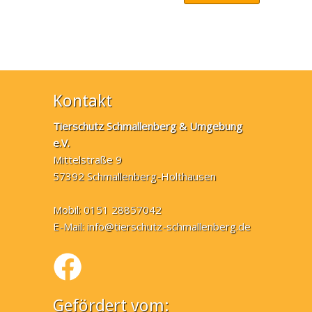
Kontakt
Tierschutz Schmallenberg & Umgebung
e.V.
Mittelstraße 9
57392 Schmallenberg-Holthausen
Mobil: 0151 28857042
E-Mail:
info@tierschutz-schmallenberg.de
Gefördert vom: