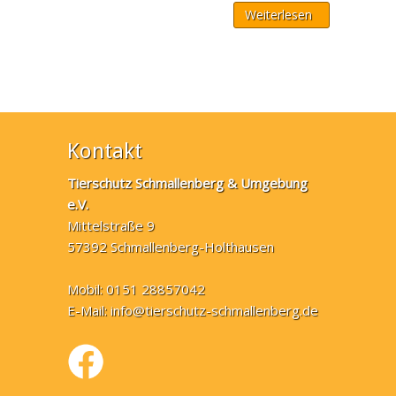
Weiterlesen
Kontakt
Tierschutz Schmallenberg & Umgebung
e.V.
Mittelstraße 9
57392 Schmallenberg-Holthausen
Mobil: 0151 28857042
E-Mail:
info@tierschutz-schmallenberg.de