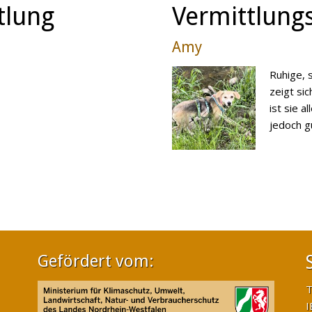
tlung
Vermittlungs
Amy
Ruhige, 
zeigt sic
ist sie a
jedoch gut
Gefördert vom:
T
I