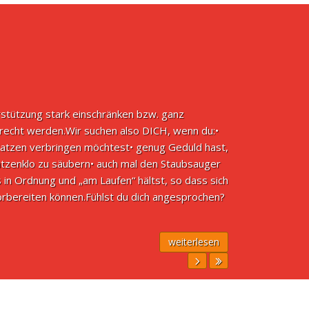
rstützung stark einschränken bzw. ganz
erecht werden.Wir suchen also DICH, wenn du:•
Katzen verbringen möchtest• genug Geduld hast,
tzenklo zu säubern• auch mal den Staubsauger
n Ordnung und „am Laufen“ hältst, so dass sich
vorbereiten können.Fühlst du dich angesprochen?
weiterlesen