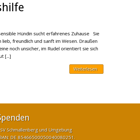
hilfe
sensible Hündin sucht erfahrenes Zuhause Sie
h lieb, freundlich und sanft im Wesen. Draußen
lleine noch unsicher, im Rudel orientiert sie sich
 [...]
Weiterlesen
Spenden
SV Schmallenberg und Umgebung
BAN: DE 85466500050040080251.