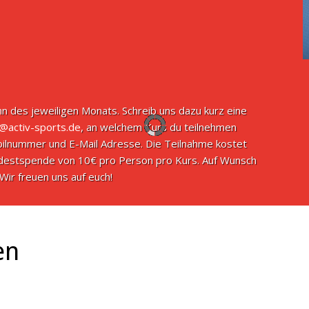
n des jeweiligen Monats. Schreib uns dazu kurz eine
o@activ-sports.de
, an welchem Kurs du teilnehmen
ilnummer und E-Mail Adresse. Die Teilnahme kostet
indestspende von 10€ pro Person pro Kurs. Auf Wunsch
Wir freuen uns auf euch!
en