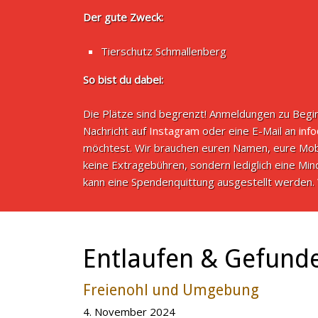
Der gute Zweck:
Tierschutz Schmallenberg
So bist du dabei:
Die Plätze sind begrenzt! Anmeldungen zu Begin
Nachricht auf
Instagram
oder eine E-Mail an
inf
möchtest. Wir brauchen euren Namen, eure Mob
keine Extragebühren, sondern lediglich eine M
kann eine Spendenquittung ausgestellt werden. 
Entlaufen & Gefund
Freienohl und Umgebung
4. November 2024