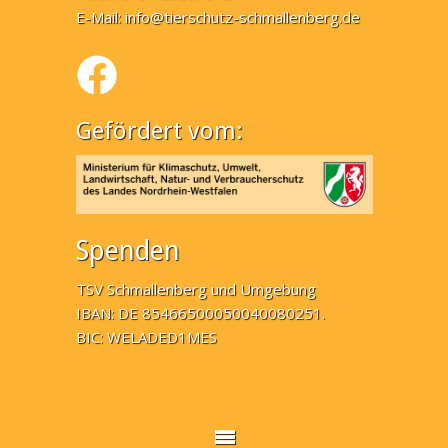
E-Mail:
info@tierschutz-schmallenberg.de
Gefördert vom:
Spenden
TSV Schmallenberg und Umgebung
IBAN: DE 85466500050040080251.
BIC: WELADED1MES