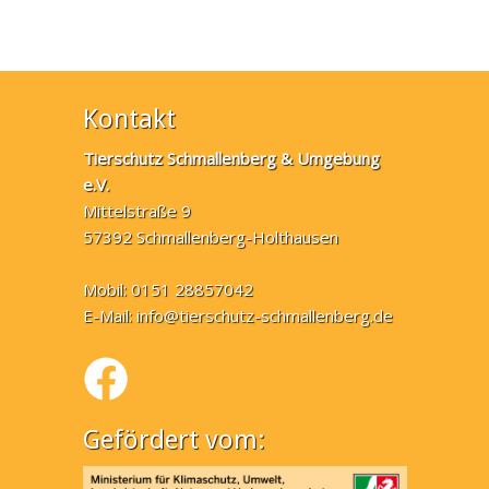
Kontakt
Tierschutz Schmallenberg & Umgebung
e.V.
Mittelstraße 9
57392 Schmallenberg-Holthausen
Mobil: 0151 28857042
E-Mail:
info@tierschutz-schmallenberg.de
Gefördert vom: