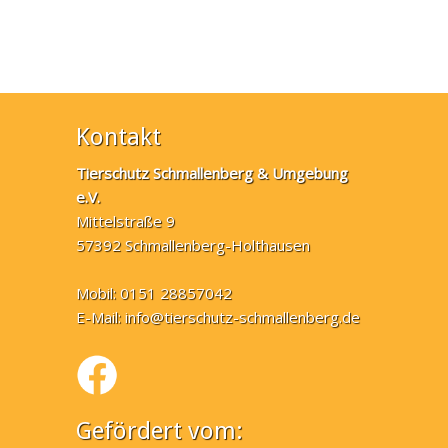
Kontakt
Tierschutz Schmallenberg & Umgebung
e.V.
Mittelstraße 9
57392 Schmallenberg-Holthausen
Mobil: 0151 28857042
E-Mail:
info@tierschutz-schmallenberg.de
Gefördert vom: