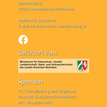
Mittelstraße 9
57392 Schmallenberg-Holthausen
Mobil: 0151 28857042
E-Mail:
info@tierschutz-schmallenberg.de
Gefördert vom:
Spenden
TSV Schmallenberg und Umgebung
IBAN: DE 85466500050040080251.
BIC: WELADED1MES