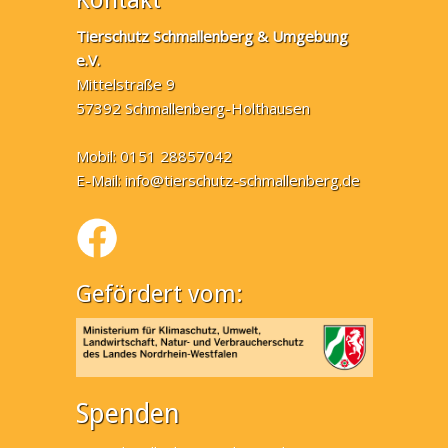
Kontakt
Tierschutz Schmallenberg & Umgebung
e.V.
Mittelstraße 9
57392 Schmallenberg-Holthausen
Mobil: 0151 28857042
E-Mail:
info@tierschutz-schmallenberg.de
Gefördert vom:
Spenden