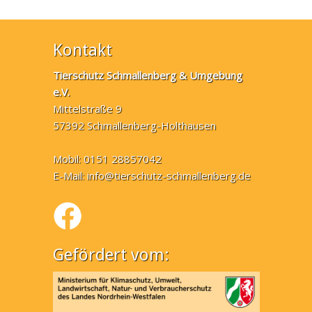
Kontakt
Tierschutz Schmallenberg & Umgebung
e.V.
Mittelstraße 9
57392 Schmallenberg-Holthausen
Mobil: 0151 28857042
E-Mail:
info@tierschutz-schmallenberg.de
Gefördert vom: