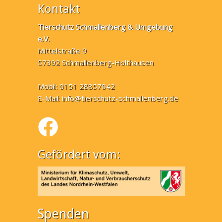
Kontakt
Tierschutz Schmallenberg & Umgebung
e.V.
Mittelstraße 9
57392 Schmallenberg-Holthausen
Mobil: 0151 28857042
E-Mail:
info@tierschutz-schmallenberg.de
Gefördert vom:
Spenden