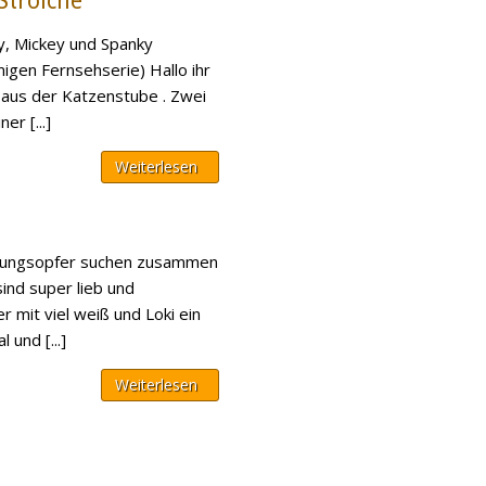
 Strolche
y, Mickey und Spanky
igen Fernsehserie) Hallo ihr
 aus der Katzenstube . Zwei
er [...]
Weiterlesen
idungsopfer suchen zusammen
sind super lieb und
r mit viel weiß und Loki ein
 und [...]
Weiterlesen