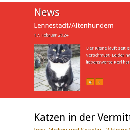
News
Lennestadt/Altenhundem
17. Februar 2024
Der Kleine läuft seit 
verschmust. Leider ha
liebenswerte Kerl hä
Katzen in der Vermit