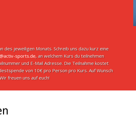
n des jeweiligen Monats. Schreib uns dazu kurz eine
o@activ-sports.de
, an welchem Kurs du teilnehmen
ilnummer und E-Mail Adresse. Die Teilnahme kostet
indestspende von 10€ pro Person pro Kurs. Auf Wunsch
Wir freuen uns auf euch!
en