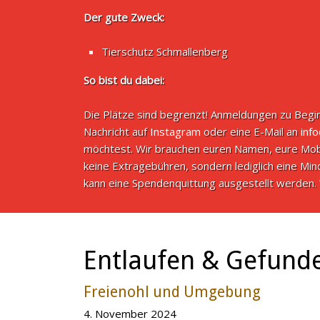
Der gute Zweck:
Tierschutz Schmallenberg
So bist du dabei:
Die Plätze sind begrenzt! Anmeldungen zu Begin
Nachricht auf
Instagram
oder eine E-Mail an
inf
möchtest. Wir brauchen euren Namen, eure Mob
keine Extragebühren, sondern lediglich eine M
kann eine Spendenquittung ausgestellt werden. 
Entlaufen & Gefund
Freienohl und Umgebung
4. November 2024