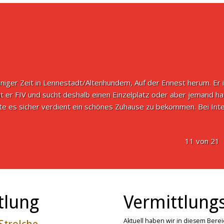
einiger Zeit in Lennestadt/Altenhundem, Auf der Ennest herum. Er ist
t er FIV und sucht deshalb einen Einzelplatz oder aber jemand hat
tte es sicher verdient ein schönes Zuhause zu bekommen. Bei I
11 von 21
tlung
Vermittlungs
Aktuell haben wir in diesem Bere