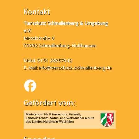
Kontakt
Tierschutz Schmallenberg & Umgebung
e.V.
Mittelstraße 9
57392 Schmallenberg-Holthausen
Mobil: 0151 28857042
E-Mail:
info@tierschutz-schmallenberg.de
Gefördert vom: