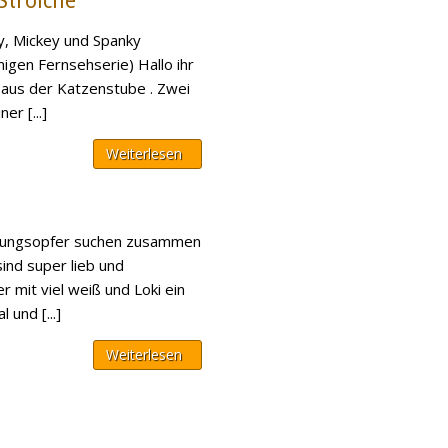
 Strolche
y, Mickey und Spanky
igen Fernsehserie) Hallo ihr
 aus der Katzenstube . Zwei
er [...]
Weiterlesen
idungsopfer suchen zusammen
sind super lieb und
r mit viel weiß und Loki ein
 und [...]
Weiterlesen