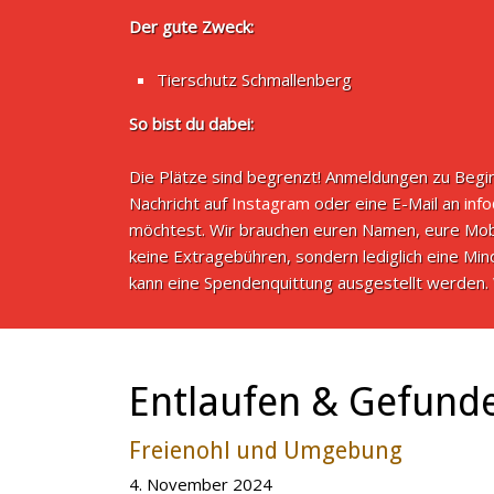
Der gute Zweck:
Tierschutz Schmallenberg
So bist du dabei:
Die Plätze sind begrenzt! Anmeldungen zu Begin
Nachricht auf
Instagram
oder eine E-Mail an
inf
möchtest. Wir brauchen euren Namen, eure Mob
keine Extragebühren, sondern lediglich eine M
kann eine Spendenquittung ausgestellt werden. 
Entlaufen & Gefund
Freienohl und Umgebung
4. November 2024