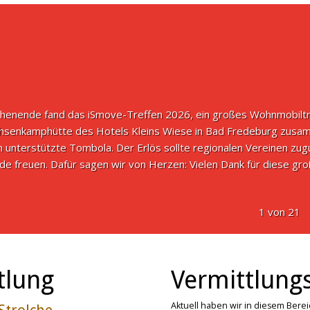
nende fand das iSmove-Treffen 2026, ein großes Wohnmobiltreff
hsenkamphütte des Hotels Kleins Wiese in Bad Fredeburg zusam
 unterstützte Tombola. Der Erlös sollte regionalen Vereinen zu
e freuen. Dafür sagen wir von Herzen: Vielen Dank für diese gro
1 von 21
tlung
Vermittlungs
Aktuell haben wir in diesem Bere