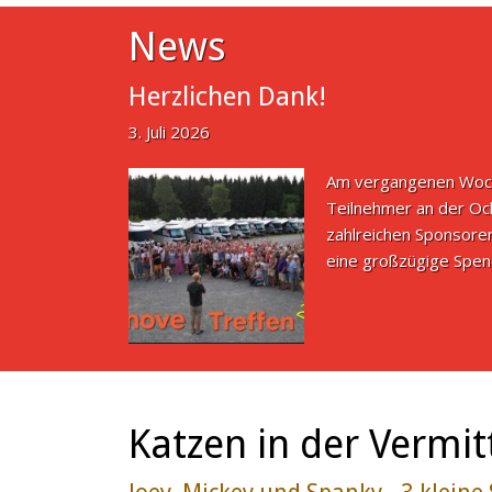
News
Herzlichen Dank!
3. Juli 2026
Am vergangenen Woche
Teilnehmer an der Oc
zahlreichen Sponsoren
eine großzügige Spend
Katzen in der Vermit