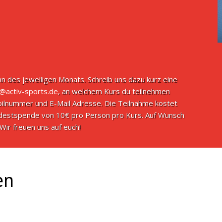
n des jeweiligen Monats. Schreib uns dazu kurz eine
o@activ-sports.de
, an welchem Kurs du teilnehmen
ilnummer und E-Mail Adresse. Die Teilnahme kostet
indestspende von 10€ pro Person pro Kurs. Auf Wunsch
Wir freuen uns auf euch!
en