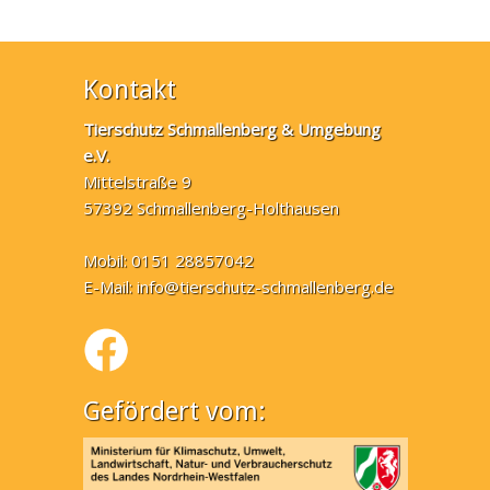
Kontakt
Tierschutz Schmallenberg & Umgebung
e.V.
Mittelstraße 9
57392 Schmallenberg-Holthausen
Mobil: 0151 28857042
E-Mail:
info@tierschutz-schmallenberg.de
Gefördert vom: