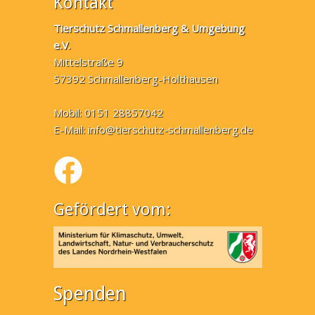
Kontakt
Tierschutz Schmallenberg & Umgebung
e.V.
Mittelstraße 9
57392 Schmallenberg-Holthausen
Mobil: 0151 28857042
E-Mail:
info@tierschutz-schmallenberg.de
Gefördert vom:
Spenden