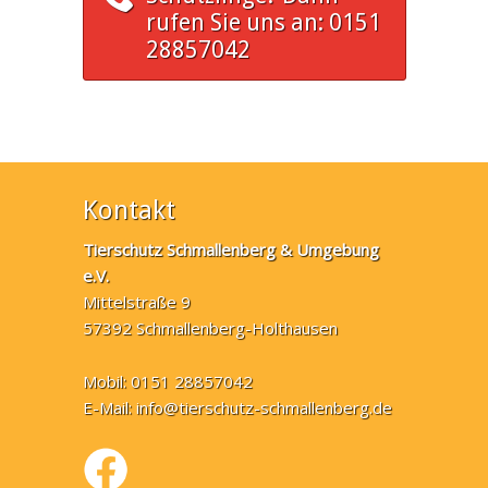
rufen Sie uns an: 0151
28857042
Kontakt
Tierschutz Schmallenberg & Umgebung
e.V.
Mittelstraße 9
57392 Schmallenberg-Holthausen
Mobil: 0151 28857042
E-Mail:
info@tierschutz-schmallenberg.de