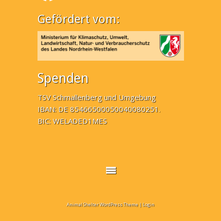
Gefördert vom:
Spenden
TSV Schmallenberg und Umgebung
IBAN: DE 85466500050040080251.
BIC: WELADED1MES
Animal Shelter WordPress Theme
|
Login