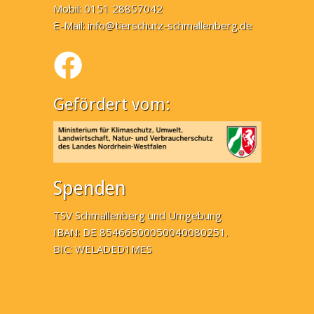
Mobil: 0151 28857042
E-Mail:
info@tierschutz-schmallenberg.de
Gefördert vom:
Spenden
TSV Schmallenberg und Umgebung
IBAN: DE 85466500050040080251.
BIC: WELADED1MES